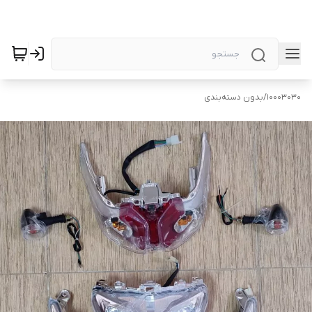
10003030
/
بدون دسته‌بندی